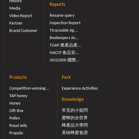
History
Reports
Media
Resume query
Video Report
Inspection Report
Partner
Ttraceable Ag...
Brand Customer
Beekeepers As...
TGAP 農產品產...
HACCP 食品安...
ISO22000 國際...
Products
Park
Competition-winning...
Experience Activities
TAP honey
Knowledge
Honey
常見的小疑問
Gift Box
蜜蜂的全世界
Pollen
蜂產品大學問
Royal Jelly
美味蜂蜜食譜
Propolis