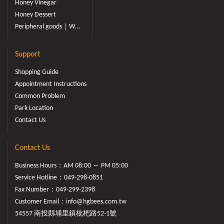
Honey Vinegar
Honey Dessert
Peripheral goods｜W...
Support
Shopping Guide
Appointment Instructions
Common Problem
Park Location
Contact Us
Contact Us
Business Hours：AM 08:00 ～ PM 05:00
Service Hotline：
049-298-0851
Fax Number：049-299-2398
Customer Email：
info@hgbees.com.tw
54557 南投縣埔里鎮枇杷路52-1號