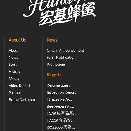
合成一條中輸卵管，卵經此再通過陰道，而由生殖孔排
出，陰道上方有一球形貯精囊，蜂王與雄蜂交配後，雄蜂
之精液即貯存於此，供一生使用 。貯精囊以一小管稱貯精
囊管(spermathecalduct) 與陰道相連，貯精囊管末端尚具貯
精囊腺(spermathecal gland) 一對。♦工蜂之生殖系統工蜂之
生殖系統與蜂王相似，但卵巢甚退化，僅具數條微卵管，
About Us
News
毒囊則甚發達。♦雄蜂之生殖系統雄蜂的一對睪丸 (testis) 甚
小，精子即由其內之精管 (sperm tube) 中形成，成熟精子經
About
Official Announcement
輸精管 (vasdeferens) 至貯藏囊 (seminal vesicle) ，交尾前精子
News
Farm Notification
暫時在此貯存，二貯藏囊末端各有一膨大之黏液腺 (mucous
Story
Promotions
gland) ，二黏液腺開口癒合為一而與射精管 (ejaculatory duc
History
Reports
t) 相連，射精管之末端則與陰莖 (penis) 相連。雄蜂之陰莖
Media
平時在腹腔內，交尾時在飛行中由於氣管內充滿空氣產生
Resume query
Video Report
壓力而將陰莖從腹腔內翻出體外，在實施蜜蜂人工受精時
Inspection Report
Partner
亦可擠壓雄蜂腹部使陰莖外翻以採取精液。神經系統及感
Ttraceable Ag...
Brand Customer
覺器官（ Nervous System and Sense Organs）蜜蜂之神經系
Beekeepers As...
統亦如一般昆蟲，中央神經系由腦 (brain) 及腹神經索 (ventr
TGAP 農產品產...
al nerve cord)構成，腦在頭部位於咽喉上方，為神經中樞，
HACCP 食品安...
腹神經索則包含食道下神經球 (suboesopha gealganglion) 、
二對胸神經球、及四對腹神經球，各有神經連至所在環節
ISO22000 國際...