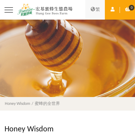
0
Member Ce
Sh
繁
Honey Wisdom
蜜蜂的全世界
Honey Wisdom