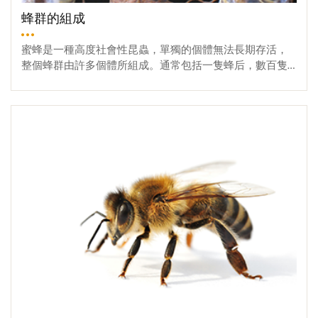
工蜂後半生之工作則為巢外採集，每日飛行於花叢與巢箱
間，從植物上吸取花蜜、花粉，或從水源處取水回巢，以
蜂群的組成
供應巢中所需之食物。工蜂之分工雖如上述，但蜂群會因
特殊情況而調整分工之日齡，提前或延後。
蜜蜂是一種高度社會性昆蟲，單獨的個體無法長期存活，
整個蜂群由許多個體所組成。通常包括一隻蜂后，數百隻
雄蜂及數萬隻工蜂。蜂群群勢的大小隨外界氣候條件及粉
蜜源之消長而改變。蜂群是由三個階級所組合成的，蜂后
More
與工蜂都是雌性個體，由受精卵發育而來，而雄蜂則為雄
性個體，是由未受精卵發育而來，所以蜜蜂是標準的女性
社會結構，以下簡述三種階級之特性:蜂后蜂后亦稱女王蜂
或王蜂，為蜂群中發育完整的雌蜂，其生殖器官發育完
全，在蜂群中有如一產卵機器，當蜂群正值繁殖盛期時，
每分鐘約可產下一個卵，一天中可產1,500～2,000個卵以
上，如此旺盛的產卵力，歸因其本身的特殊結構及工蜂不
斷供獻蜂王漿的結果。產卵中的蜂后腹部伸長圓胖，長度
長於工蜂甚多，幾達工蜂的兩倍，產卵力的強弱，關係蜂
勢的盛衰，唯有遺傳性優秀的品系，才能提高蜂群的生產
力，培育優良蜂后乃是養蜂者不斷追求之目標。工蜂工蜂
雖亦由受精卵發育而成，但育幼蜂對其照料不若對蜂王幼
蟲那樣周到，僅在孵化後的頭三天內飼餵蜂王乳，自第四
天起就只餵蜂蜜與花粉混合飼料，因為這種飼料營養不如