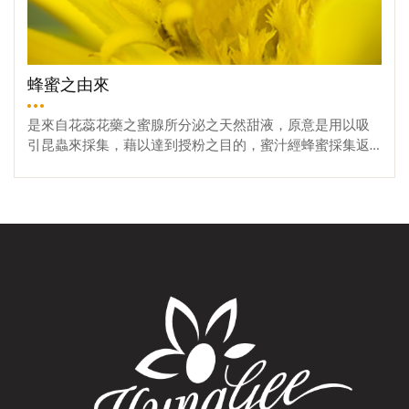
的濕度與溫度。腹部蜂王及工蜂腹部可見六個環節，雄蜂
管末端閉塞游離於腹腔中，從血液中吸收尿酸及鹽類，經
性的費洛蒙，當幼蟲被紗網隔開後，彼此接觸的機會減
則為七節，每節皆由背板及腹板構成。蜂王因腹內生殖系
大腸排出體外。呼吸系統（Resporatory System）蜜蜂呼吸
少，工蜂的採集花粉及花蜜會減少，因此，幼蟲的數目及
統含有大量的卵，故腹部甚為長大。工蜂最後四環節腹板
系統由氣管 (trachea) 、氣孔 (spiracle) 及微氣管(tracheoles)
氣味，影響工蜂的採集飛行行為。
中央各有一對蠟腺開口，第六節背板內含腺體稱納氏腺 (Na
構成，氣孔是呼吸系統對外之開口，分佈於胸、腹部之二
ssanoff gland) ，能分泌揮發性化學物質費洛蒙 (pheromone)
側，氣管與氣孔相連呈分枝狀，分布體內各處，有些部分
蜂蜜之由來
，發出訊息供彼此聯絡之用。工蜂腹部末端腹面生有螫針
膨大呈囊狀稱為氣囊 (air sac) ，氣管之最末端即為微氣管，
一枚，為產卵管 (ovipositor)，即為自衛武器，尖端生有倒
直接貼附於體內各組織以進行氣體交換。循環系統（Circula
是來自花蕊花藥之蜜腺所分泌之天然甜液，原意是用以吸
鉤，末端與毒囊相連，當工蜂將螫針刺入時，由於倒鉤作
tory System）蜜蜂之循環系統主由背管 (dorsal vessel) 構
引昆蟲來採集，藉以達到授粉之目的，蜜汁經蜂蜜採集返
用，致使螫針毒囊等一起與蜂體分離，工蜂失去螫針不久
成，從腹部後端開始沿腹背，經胸部而開口於腦下，背管
巢後，經分解轉化除水而成蜂蜜。
便會死亡，蜂王之螫針專司產卵，而雄蜂則無螫針。蜜蜂
在腹部部分稱心臟 (heart) ，由五個心室組成，每個心室二
之循環系統主由背管 (dorsal vessel) 構成，從腹部後端開始
側各有一開口稱心門 (ostium) ，為血液進入背管之處，心臟
沿腹背，經胸部而開口於腦下，背管在腹部部分稱心臟 (he
之前端為動脈 (aorta) ，血液由體腔經心門流入心臟 ，向前
art) ，由五個心室組成，每個心室二側各有一開口稱心門 (o
流動經動脈在頭部再流回體腔 。血液在體中流動時將養料
stium) ，為血液進入背管之處，心臟之前端為動脈 (aorta)
輸送到體內各器官、翅及足等部位，同時將各器官新陳代
，血液由體腔經心門流入心臟 ，向前流動經動脈在頭部再
謝所產生的廢物送到馬氏管等排泄器官。生殖系統（Repro
流回體腔 。血液在體中流動時將養料輸送到體內各器官、
ductive System）蜜蜂之生殖系統因生殖能力不同而有差
翅及足等部位，同時將各器官新陳代謝所產生的廢物送到
異，玆將蜂王、工蜂與雄蜂分別簡述如下：♦蜂王之生殖系
馬氏管等排泄器官。
統蜂王之生殖系統主由卵巢 ( ovary ) 、輸卵管 ( oviduct ) ﹑
貯精囊 (spermatheca)、陰道(vagina) 等部構成。卵巢左右各
一，大形呈梨狀，內含一百餘條微卵管 (ovariole)，卵即在
微卵管形成，成熟卵由卵巢進入側輸卵管，兩側輸卵管會