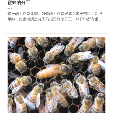
平，故能解毒；柔而濡澤，故能潤燥；緩可去急，故能止
蜜蜂的分工
心腹瘡瘍之痛。」
蜂王的工作是產卵，雄蜂的工作是與處女蜂王交尾，皆很
單純，此處所謂之分工乃指工蜂之分工，蜂群中所有巢
內、巢外工作皆由工蜂擔任，雖甚繁雜，卻各有所司、井
然有序，頗富趣味。工蜂之分工以蜂齡為依據，前一半時
More
期擔任巢內工作稱之為內勤蜂 (house bee) ，後一半時期則
從事野外採集工作，俗稱外勤蜂 (field bee) 。初羽化至三日
齡之幼蜂擔任清潔巢房以供蜂王產卵或貯存食物之用，三
至六日齡之幼蜂擔任飼育老熟幼蟲之工作，供給以蜂蜜調
配花粉所成之蜂糧 (bee bread) 。工蜂發育至六日時，其頭
部之下咽喉腺 (hypopharyngeal gland，又稱 brood-foodglan
d) 開始有功能，分泌蜂王乳 (royal jelly) ，將之飼育幼齡幼
蟲 ，持續此任務約一星期。負責飼育幼蟲之工蜂又特稱育
幼蜂 (nurse bee )，在此時期之末一、二日，開始作第一次
試飛 (orientation flight) ，工蜂從第十三日齡起從事於巢內較
費力的工作，諸如清潔蜂箱、搬運死蜂、清除廢物出巢，
裝卸花粉、釀製花蜜等 。此時蠟腺 (wax gland) 開始分泌蠟
片，故亦能建造巢房 ，直至二十日齡左右，此期之最後
一、二日還可擔任守衛工作，抵抗敵害或別群蜂之入侵。