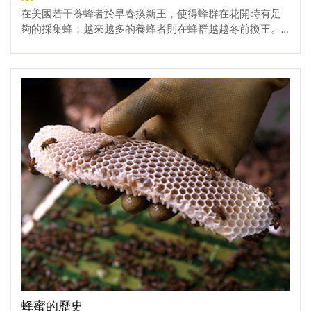
在美國若干養蜂者於早春換新王，使得蜂群在花開時有足
夠的採集蜂；越來越多的養蜂者則在蜂群越越冬前換王。
不管何時換王，多數蜂農傾向自己育王，導致蜂王基因越
來越接近自己的蜂群。正如其它生物一樣，雌雄關係越接
More
近，子代缺陷機會越大。以蜜蜂為例，近親交配的缺陷表
現在若干方面，如蜂群行為改變和較差的工作效率。受影
響的特性有：降低越冬能力、較差的貯蜜力及採蜜行為、
蜂群不強和可能易罹患疾病，總之，近親交配壓制了蜂群
的表現和生殖適合度，如受精率、生存力、及繁殖力。由
於蜜蜂的遺傳性，近親交配的衰退發生在蜂王和工蜂上，
兩者共同影響了蜂群特性。蜂王和工蜂對近親交配蜂群特
性的相對重要性，近幾年才有人在德國若干地方研究，共
有5581群由隔離交配和人工授精蜂王繁殖的蜂群供分析。
調查項目有包刮萃取蜂蜜量、由蜜片和雄蜂片得來的蜂蠟
產量、防禦行為、檢查時的溫和程度、早春發展情況、及
分封趨勢。蜂蜜和蜂蠟生產尤其受近親交配工蜂影響而降
低，較不受近親交配蜂王影響，近親交配的工蜂較無攻擊
性且溫和；在試驗中，近親交配不影響早春蜂勢的發展，
近親交配工蜂有較高的分封趨勢，當蜂王和工蜂近親交配
程度高，則對蜂蜜生產和分封性影響更大。分封性大大地
蜂蜜的歷史