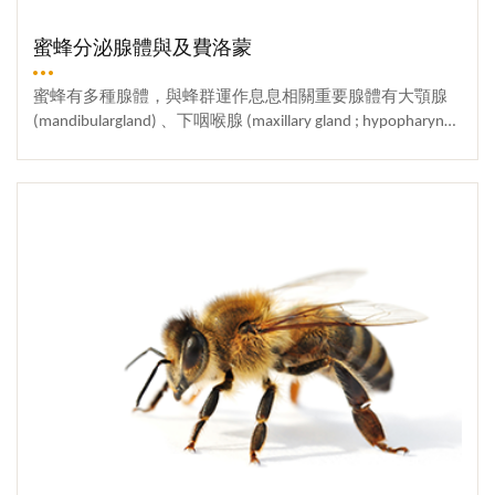
蜂王乳，缺乏促進卵巢發育的物質，因此工蜂羽化後卵巢
內微卵管數甚少，失去正常的生殖機能。工蜂從卵發育至
蜜蜂分泌腺體與及費洛蒙
成蟲需時二十一天，即卵期三天，幼蟲孵化後彎曲而平躺
於巢房內，幼蟲發育至後期，蟲體幾乎充滿整個巢房，此
蜜蜂有多種腺體，與蜂群運作息息相關重要腺體有大顎腺
時工蜂停止餵食，並將巢房封上蠟蓋，封蓋後一、二天幼
(mandibulargland) 、下咽喉腺 (maxillary gland ; hypopharynge
蟲由卷曲而逐漸直立，然後吐絲做繭，脫去最後一次皮而
al gland 、毒囊腺 (reservoir of poisongland) 、奈氏腺(Nasono
進入蛹期，幼蟲發育過程共脫皮五次，羽化之成蟲先咬破
v gland ，臭腺或香腺) 、蠟腺 (wax gland) 、克氏腺 (Koschev
More
繭，再咬破蠟蓋而出。雄蜂雄蜂體格粗壯，複眼極為發
nikov gland) 、毒腺(poison gland) 等，有些腺體會產生費洛
達，頭部幾乎全被眼所佔據，腹部尾端略似圓形，不具螫
蒙，有些則不會，茲簡述如下：大顎腺蜂王大顎腺主要分
刺，但有發達之交尾器官。飛行力極強，故能在寬廣的天
泌化合物為癸烯酸 9-ODA [(E) -9-oxo-2-decenoicacid] ，又稱
空中追尋處女蜂后進行交配；雄蜂是由未受精卵發育而成
為「蜂王質」(queen substance) ，9-ODA 可稱為強力的性費
的，染色體為單套，直接影響所生後代的遺傳性狀，關係
洛蒙，能引誘雄蜂交尾、同時也可抑制工蜂卵巢發育、促
蜂群的盛衰及養蜂者的收成。蜂群在繁殖期會產生大量雄
使工蜂供應食物、引誘工蜂服侍等作用。還有維持蜂群的
蜂，以利蜂群擴散繁殖；然雄蜂並不採花粉及花蜜，所以
正常運作、不會分封及穩定蜂勢之重要作用。其含量佔蜂
在非繁殖期的冬季，由於外界粉蜜源不足，雄蜂會被工蜂
王大顎腺分泌物的三分之二，其含量與日齡、是否交尾及
追趕至巢底板上或蜂羣外圍區域，不能自由進食，棄於巢
季節等有關，老蜂王的含量逐漸減低，會使工蜂建造「取
外，慘遭餓死。
代王臺」，如果除去蜂王的大顎腺，會失去吸引工蜂的作
用。蜂王大顎線另一種分泌物為 (E)-9-羥基-2-癸烯酸 (9-HD
A ;(E)9-Hydroxy-2-decenoic acid) ，能抑制工蜂培育蜂王，與
9-ODA 有協力作用。9-HDA有抑制分封的效果，產卵蜂王9-