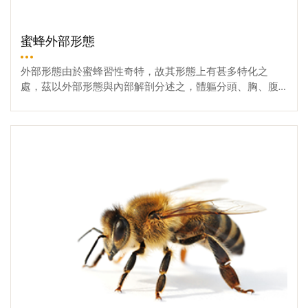
HDA的量較 9-ODA 為少，平均含量約 5μg 。夏末冬初蜂群活
動減弱後，兩種費洛蒙的量都會減少。蜂王幼蟲的大顎
腺，也能抑制工蜂培育蜂王。工蜂大顎腺分泌物為10-羥基-
蜜蜂外部形態
(E)-癸烯酸 (10-HDA;10-hydroxy-(E)-2-decenoic acid) ，此化合
物是育幼食物的主成分，剛羽化之工蜂其 10-HDA 含量很
外部形態由於蜜蜂習性奇特，故其形態上有甚多特化之
少，會隨日齡增長而增多。被隔離飼養的獨居工蜂 ，10-HD
處，茲以外部形態與內部解剖分述之，體軀分頭、胸、腹
A 的量會減少。又工蜂開始擔任守衛及採集工作時，大顎腺
三部分，體表由具幾丁質 (chitin) 的外骨骼構成，其上密布
會產生一種有藍乳酪的氣味的化合物，即二庚酮 (2-HP(2-he
絨毛。頭部 蜂王、工蜂及雄蜂的頭部形狀各不相同，蜂王
More
ptanone)) 。2-HP 具有警報的功能，是一種弱性警報費洛
的頭面呈心臟形，工蜂呈三角形，雄蜂近似圓形，頭上具
蒙。當蜜蜂放出警報費洛蒙時，表示遇到危險會準備攻
複眼 (compound eyes) 一對，位於頭之兩側，蜂王每隻複眼
擊。2-HP主要使守衛蜂聚集，也有刺激蜜蜂貯存食物的作
由三千至四千小眼 (ommantidium) 構成，工蜂有四五千個小
用及標識盜蜂的作用，是一種多功能的費洛蒙。奈氏腺工
眼，而雄蜂之複眼發達，上有小眼八千個左右。單眼 (ocellu
蜂奈氏腺費洛蒙 ( Nasonov gland pheromone ) 主成分為香葉
s) 三個，呈三角形排列在兩複眼之間。觸角 (antenna) 一對
草醇 ( geraniol ) ，有甜的玫瑰花香味。剛羽化的工蜂此腺的
位於兩複眼內側，由柄節 (scape) 、梗節 (pedicel) 及鞭節 (fla
分泌很少至開始外出採集日齡，分泌物逐漸增加 ，到28日
gellum) 構成，柄節及梗節各為一節，蜂王及工蜂之鞭節各
齡時達最高量。奈氏腺費洛蒙有定向及穩定分封群的作
為十節，雄蜂為十一節，觸角為蜜蜂主要的感覺器官。頭
用，當採集蜂回巢找不到入口，守衛工蜂會放出此種費洛
之下方著生口器，蜜蜂之口器屬嚼吮式 (chewing-lapping typ
蒙，並且搧風把味道散出來指引方向。 另外，蜂群分封
e) ，由上唇 (labrum) 、大顎 (mandible) 、小顎 (maxilla) 和特
時，奈氏腺費洛蒙與蜂王質的 9-ODA一起作用，以穩定分
化的下唇 (labium) 構成。大顎左右各一，堅固而具小齒，適
封群。蜜蜂發出此種費洛蒙，可引誘及導引其它的工蜂來
於咀嚼食物和咬開巢房蓋 ，小顎及下唇延長密合而形成吸