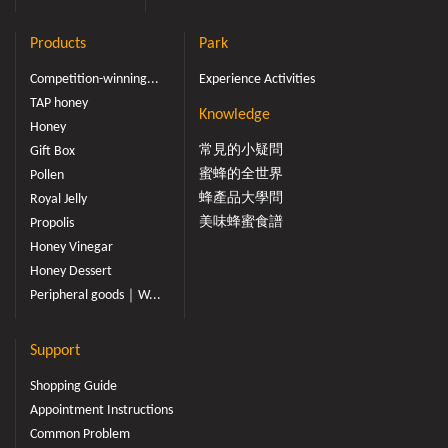
及附器。蜜蜂之感覺器官甚為發達，視覺器即為單眼及複
眼，對光之感覺與人類視覺不同，蜜蜂只能分辨黃、青、
Products
Park
藍及紫外線四種顏色，無法區別橙、黃、綠三色，蜜蜂是
紅色盲，蜜蜂這種辨別光線能力乃和自然界花朵顏色相適
Competition-winning...
Experience Activities
應，蜜蜂複眼尚能辨識偏光，故當太陽被雲或其他物體遮
TAP honey
Knowledge
住時，只要能看到一角藍天，便能由反射的偏光而知太陽
Honey
的方位。蜜蜂的觸覺和嗅覺器亦極發達，這是由分布全身
常見的小疑問
Gift Box
的感覺毛及觸角末端鞭節上的許多圓錐形嗅覺器及板狀嗅
蜜蜂的全世界
Pollen
覺器所職司。
蜂產品大學問
Royal Jelly
美味蜂蜜食譜
Propolis
Honey Vinegar
Honey Dessert
Peripheral goods｜W...
Support
Shopping Guide
Appointment Instructions
Common Problem