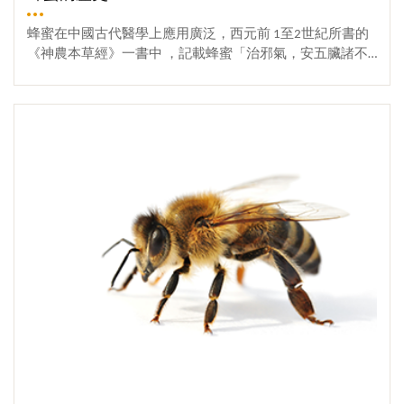
受近親交配蜂王影響，事實上近親交配蜂王的影響遠超過
蜂農所測量的。當蜂農試著去限制近親交配產生的缺陷，
蜂蜜在中國古代醫學上應用廣泛，西元前 1至2世紀所書的
包括引進不相關的蜂王生產雄蜂，發現近親交配率平均在1
《神農本草經》一書中 ，記載蜂蜜「治邪氣，安五臟諸不
～5％之間，每年蜂王近親交配率只有0.15％，工蜂為0.0
足，益氣補中、止痛解毒、除百病、和百 藥，久服強志輕
6％。因蜂蜜和蜂蠟的減產主要是是由於近親交配的工蜂，
身，不老延年」。明代李時珍《本草綱目》中記載，蜂蜜
More
故上述育種策略尚為可行。蜂群表現降低乃由以下二方面
「甘而和平，幫能解毒；柔而濡澤，故能潤燥；緩可以去
影響：受效率低及形態上有礙的工蜂所影響。受蜜蜂性別
急，故能止心腹、肌肉、瘡瘍之 痛，和可以致中，故能調
決定模式影響。近親交配程度越高，性對偶基因同質可能
和百藥，而與甘草同功」。在《三國志》中記載有這樣一
性愈高，導致幼蟲量減少。 研究者同時指出近親交配
件事，可見蜂蜜在漢代已作為普遍的飲品。袁術稱帝後遭
蜂王釋出的蜂王質可能較少，故生產工蜂易起騷動。由於
遇眾人圍攻慘敗 ，只得北上投奔庶兄袁紹 。不想在半路途
近親交配和蜂群特性並非直線關係，使研究結果難于指出
中被向曹操借兵的劉備擊潰 。逃到壽春後，袁術找人要蜂
原因和影響。例如最高的分封趨劫發生在中度近親交配的
蜜，卻又找不到 ，袁術大叫道：「袁術至於如此嗎 ？」遂
蜂王，同時多數學者發現環境能遮掩多數的近親交配效
吐血身亡。 (術既為雷薄等所拒，留住三日，士眾絕糧，乃
果，如氣候因子、一天中的時間、蜂王年齡，甚致檢查次
還至江亭，去壽春八十里 。問廚下，尚有麥屑三十斛。時
數及小心程度等都能影響蜂群特微。〈譯自美國蜜蜂雜誌1
盛暑，欲得蜜漿，又無蜜。坐櫺床上，嘆息良久，乃大曰
992年4月236頁至237頁，E.E.Southwick〉
︰「 袁術至於此乎﹗」因頓伏床下，嘔血斗餘而死。—
《三國志‧袁術傳》 裴松之注引《吳書》)蜂蜜的營養和抗衰
老價值歷來倍受重視，有 "老年人的牛奶"之美稱。明代醫
藥學家李時珍在《本草綱目》中記載，「蜂蜜有六種功
用，生則性涼，故能清熱；熱則性溫，故能補中；甘而和