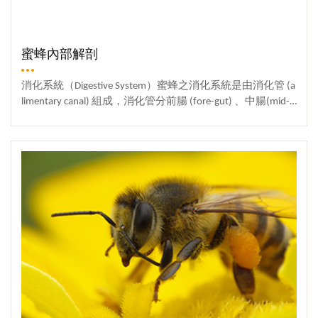
分封群，也導引遠離的蜂王返回分封群。此外奈氏腺費洛
管，用來吸取花中蜜汁，管之末端膨大部稱唇瓣 (flabellum)
蒙還有召集工蜂及標識的作用，分封時期，偵察蜂找到新
。胸部蜜蜂胸部由前胸 (prothorax) 、中胸 (mesothorax) 、
的巢位置時，會用來召集其它工蜂。克氏腺工蜂克氏腺費
後胸 (metathorax) 三節構成，每節皆由背板 (tergum) 、腹板
洛蒙，是警報費洛蒙的來源之一。蜜蜂螫人後螫針從蜂體
(sternum) 和兩側的側板 (pleurum) 組成，每節之兩側各生一
蜜蜂內部解剖
拔出時，針柄刺毛膜同時附在螫針上，警報費洛蒙也能繼
對足(leg) ，中後胸之背側各生一對膜質翅 (wing) ，足與翅
續作用，導引其它蜜蜂追擊被螫的人，及聚集在巢門口，
均為蜜蜂之運動器官。蜜蜂之足由基節 (coxa) 、轉節 (troch
消化系統（Digestive System）蜜蜂之消化系統是由消化管 (a
作攻擊準備或飛出攻擊。異戊乙酸〔IPA ; Isopentyl (isoamyl)
anter) 、腿節 (femur) 、脛節 (tibia) 、跗節(tarsus)及前跗節
limentary canal) 組成，消化管分前腸 (fore-gut) 、中腸(mid-g
acetate〕是警報費洛蒙中最早被鑑定出的化合物，有香蕉
(pretarsus) 所組成。工蜂的前足稱清潔足 (cleaning leg) ，第
ut)及後腸 (hind-gut) 三部份。前腸包含咽喉 (pharynx)、食
味，蜂農很熟悉這種味道，管理蜂群時碰撞到蜂箱引起蜂
一跗節擴大，內側形成半圓形之觸角清潔 (antenna cleaner)
道 (oesophagus)、蜜囊(honey stomach) 三部，咽喉緊接口器
More
群騷動，就會發出這種氣味，蜂王不產 IPA 。幼蟲費洛蒙幼
，內有短毛，脛節基部有一活瓣，能將觸角扣在清潔器
後方，是消化管之最前方，食道是一肌肉壁之細長管，食
蟲費洛蒙（brood pheromones）有抑制費洛蒙、幼蟲辨識費
內，掃除觸角上之花粉。工蜂之後足又名攜粉足 (pollen-carr
物在口器咀嚼時拌隨唾腺 (salivary gland) 分泌之唾液，易於
洛蒙及刺激飛行費洛蒙三種。1. 抑制費洛蒙（inhibitory phe
ying leg) ，長而扁平，脛節最為寬扁，外側表面略凹陷，邊
進入並通過咽喉及食道，蜜囊是貯存蜜汁和水分的地方，
romone）由工蜂幼蟲及蛹斯所分泌，能抑制小無王群內的
緣有長毛，形成可以攜帶花粉之特殊裝置，稱花粉籃(pollen
工蜂之蜜囊伸縮性很大，其容積可擴大至60立方毫米，蜂
工蜂卵巢發育。因為，在有王及有幼蟲的蜂群中，工蜂的
basket) ，採集之花粉集中在此處，脛節末端與第一節 (basit
王及雄蜂之蜜囊則不發達。 蜜囊之後至腹腔前端部分之腸
卵巢很小，如果把工蜂幼蟲及蛹移除，工蜂的卵巢會逐漸
arsus) 連接處形成一夾鉗稱花粉壓 (pollen press) 幫助花粉裝
道是為中腸，為蜜蜂消化食物及吸收營養之主要器官，腸
發育。所以，在無王及無幼蟲群中，是工蜂的幼蟲或蛹抑
在花粉籃內。第一跗節亦龐大扁大，裡側有數排堅硬短
壁白色多皺褶，腸壁細胞具消化和吸收功能，中腸與後腸
制費洛蒙的作用，來抑制工蜂的卵巢發育，而不是蜂王的
毛，稱為花粉梳 (pollen comb) ，刷取身體後端部花粉。 蜜
交界處著生有馬氏管 (Malpighian tubules) ，後腸前端部分為
幼蟲或幼蟲。2. 幼蟲辨識費洛蒙（brood-recognition pherom
蜂之翅呈膜質透明，前翅 (fore-wing) 大，後翅 (hind-wing)
彎曲細長之小腸，凡中腸未消化之食物經小腸繼續消化和
one）工蜂辨認雄蜂、工蜂幼蟲及蛹是依賴這種費洛蒙來分
小，後翅前緣有一排翅鉤，飛翔時與前翅後緣連接，運動
吸收，最後剩餘之食物殘渣經直腸而排出體外。排泄系統
辨。幼蟲辨識費洛蒙還有促使工蜂聚集的作用。3. 刺激飛
一致。蜜蜂之翅除了飛行外，還能搧動氣流，調節蜂箱內
（Secretory System）蜜蜂主要的排泄器官為馬氏管，馬氏
行費洛蒙（foraging stimulating pheromone）也是一種接觸